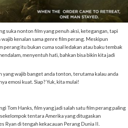
ang suka nonton film yang penuh aksi, ketegangan, tapi
da wajib kenalan sama genre film perang. Meskipun
m perang itu bukan cuma soal ledakan atau baku tembak
mendalam, menyentuh hati, bahkan bisa bikin kita jadi
eren yang wajib banget anda tonton, terutama kalau anda
ya emosi kuat. Siap? Yuk, kita mulai!
gi Tom Hanks, film yang jadi salah satu film perang paling
g sekelompok tentara Amerika yang ditugaskan
s Ryan di tengah kekacauan Perang Dunia II.