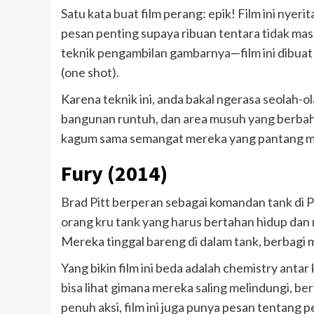
Satu kata buat film perang: epik! Film ini nye
pesan penting supaya ribuan tentara tidak mas
teknik pengambilan gambarnya—film ini dibuat
(one shot).
Karena teknik ini, anda bakal ngerasa seolah-ol
bangunan runtuh, dan area musuh yang berbaha
kagum sama semangat mereka yang pantang 
Fury (2014)
Brad Pitt berperan sebagai komandan tank di Per
orang kru tank yang harus bertahan hidup dan 
Mereka tinggal bareng di dalam tank, berbagi 
Yang bikin film ini beda adalah chemistry antar
bisa lihat gimana mereka saling melindungi, b
penuh aksi, film ini juga punya pesan tentang