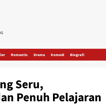
NG
ller
Romantis
Drama
Komedi
Biografi
ang Seru,
an Penuh Pelajaran