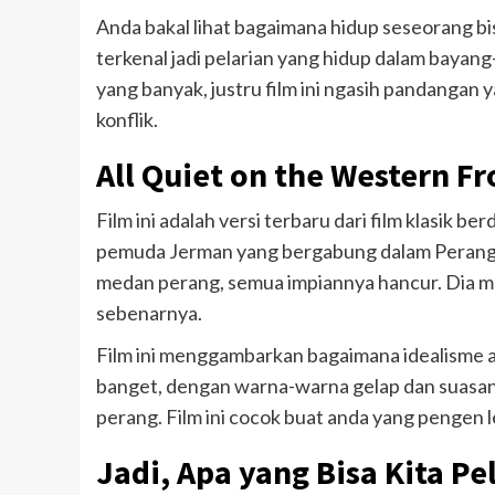
Anda bakal lihat bagaimana hidup seseorang bi
terkenal jadi pelarian yang hidup dalam baya
yang banyak, justru film ini ngasih pandangan 
konflik.
All Quiet on the Western Fr
Film ini adalah versi terbaru dari film klasik b
pemuda Jerman yang bergabung dalam Perang Du
medan perang, semua impiannya hancur. Dia me
sebenarnya.
Film ini menggambarkan bagaimana idealisme a
banget, dengan warna-warna gelap dan suasana
perang. Film ini cocok buat anda yang pengen le
Jadi, Apa yang Bisa Kita Pe