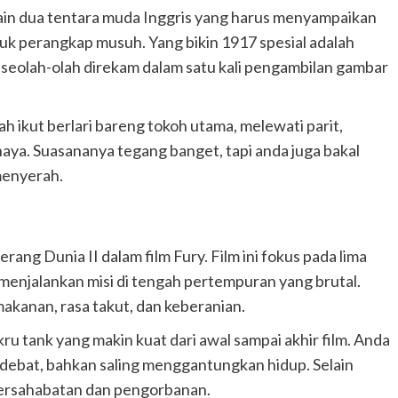
ritain dua tentara muda Inggris yang harus menyampaikan
uk perangkap musuh. Yang bikin 1917 spesial adalah
 seolah-olah direkam dalam satu kali pengambilan gambar
ah ikut berlari bareng tokoh utama, melewati parit,
ya. Suasananya tegang banget, tapi anda juga bakal
menyerah.
ang Dunia II dalam film Fury. Film ini fokus pada lima
menjalankan misi di tengah pertempuran yang brutal.
makanan, rasa takut, dan keberanian.
 kru tank yang makin kuat dari awal sampai akhir film. Anda
erdebat, bahkan saling menggantungkan hidup. Selain
 persahabatan dan pengorbanan.