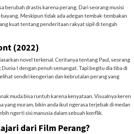
sa berubah drastis karena perang. Dari seorang musisi
ng-bayang. Meskipun tidak ada adegan tembak-tembakan
yang kuat tentang penderitaan rakyat sipil di tengah
ont (2022)
erdasarkan novel terkenal. Ceritanya tentang Paul, seorang
nia I dengan penuh semangat. Tapi begitu dia tiba di
lihat sendiri kengerian dan kebrutalan perang yang
nak muda bisa runtuh karena kenyataan. Visualnya keren
 yang muram, bikin anda ikut ngerasa terjebak di medan
bih ngerti sisi manusia dalam sebuah konflik.
lajari dari Film Perang?