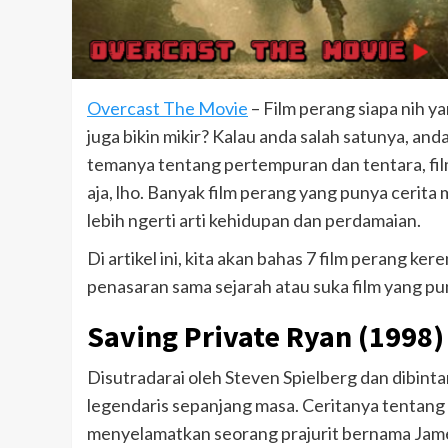
Overcast The Movie
– Film perang siapa nih y
juga bikin mikir? Kalau anda salah satunya, an
temanya tentang pertempuran dan tentara, fil
aja, lho. Banyak film perang yang punya cerita 
lebih ngerti arti kehidupan dan perdamaian.
Di artikel ini, kita akan bahas 7 film perang k
penasaran sama sejarah atau suka film yang pun
Saving Private Ryan (1998)
Disutradarai oleh Steven Spielberg dan dibintan
legendaris sepanjang masa. Ceritanya tentan
menyelamatkan seorang prajurit bernama Jame