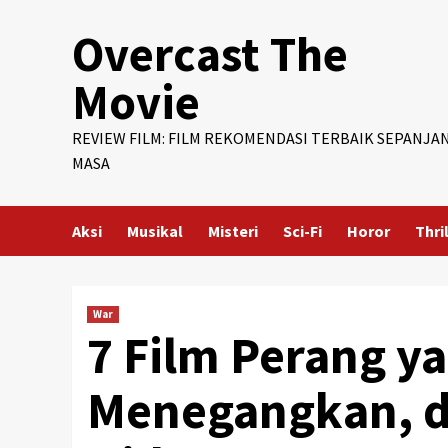
Skip
Overcast The
to
content
Movie
REVIEW FILM: FILM REKOMENDASI TERBAIK SEPANJA
MASA
Aksi
Musikal
Misteri
Sci-Fi
Horor
Thri
War
7 Film Perang y
Menegangkan, d