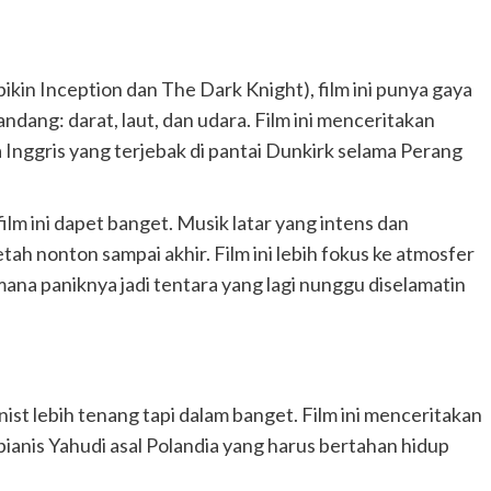
bikin Inception dan The Dark Knight), film ini punya gaya
andang: darat, laut, dan udara. Film ini menceritakan
 Inggris yang terjebak di pantai Dunkirk selama Perang
lm ini dapet banget. Musik latar yang intens dan
tah nonton sampai akhir. Film ini lebih fokus ke atmosfer
mana paniknya jadi tentara yang lagi nunggu diselamatin
nist lebih tenang tapi dalam banget. Film ini menceritakan
pianis Yahudi asal Polandia yang harus bertahan hidup