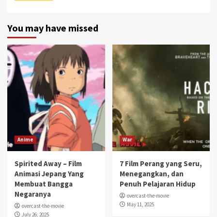
You may have missed
Anime
War
Spirited Away – Film
7 Film Perang yang Seru,
Animasi Jepang Yang
Menegangkan, dan
Membuat Bangga
Penuh Pelajaran Hidup
Negaranya
overcast-the-movie
May 11, 2025
overcast-the-movie
July 26, 2025