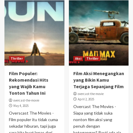
Thriller
Aksi
Thriller
Film Populer:
Film Aksi Menegangkan
Rekomendasi Hits
yang Bikin Kamu
yang Wajib Kamu
Terjaga Sepanjang Film
Tonton Tahun Ini
overcast-the-movie
April 2, 2025
overcast-the-movie
May 4, 2025
Overcast The Movies -
Overscast The Movies -
Siapa yang tidak suka
Film populer itu tidak cuma
nonton film aksi yang
sekadar hiburan, tapi juga
penuh dengan
cara kita buat lepas dari
ketegangan? Pasti ada aja