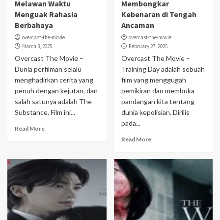
Melawan Waktu
Membongkar
Menguak Rahasia
Kebenaran di Tengah
Berbahaya
Ancaman
overcast-the-movie
overcast-the-movie
March 3, 2025
February 27, 2025
Overcast The Movie –
Overcast The Movie –
Dunia perfilman selalu
Training Day adalah sebuah
menghadirkan cerita yang
film yang menggugah
penuh dengan kejutan, dan
pemikiran dan membuka
salah satunya adalah The
pandangan kita tentang
Substance. Film ini...
dunia kepolisian. Dirilis
pada...
Read More
Read More