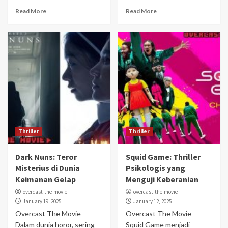
Read More
Read More
Thriller
Thriller
Dark Nuns: Teror
Squid Game: Thriller
Misterius di Dunia
Psikologis yang
Keimanan Gelap
Menguji Keberanian
overcast-the-movie
overcast-the-movie
January 19, 2025
January 12, 2025
Overcast The Movie –
Overcast The Movie –
Dalam dunia horor, sering
Squid Game menjadi