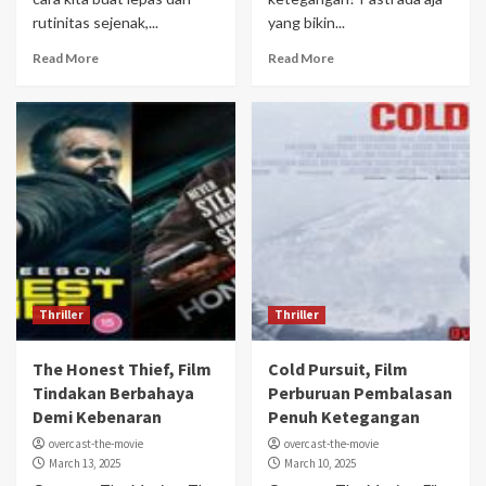
rutinitas sejenak,...
yang bikin...
Read More
Read More
Thriller
Thriller
The Honest Thief, Film
Cold Pursuit, Film
Tindakan Berbahaya
Perburuan Pembalasan
Demi Kebenaran
Penuh Ketegangan
overcast-the-movie
overcast-the-movie
March 13, 2025
March 10, 2025