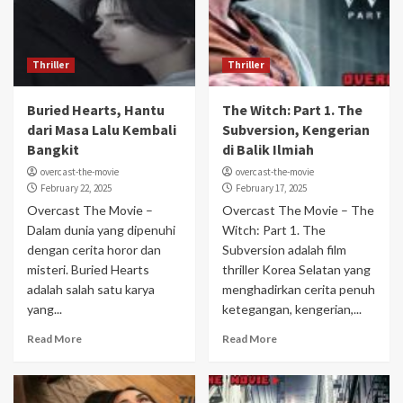
Thriller
Thriller
Buried Hearts, Hantu
The Witch: Part 1. The
dari Masa Lalu Kembali
Subversion, Kengerian
Bangkit
di Balik Ilmiah
overcast-the-movie
overcast-the-movie
February 22, 2025
February 17, 2025
Overcast The Movie –
Overcast The Movie – The
Dalam dunia yang dipenuhi
Witch: Part 1. The
dengan cerita horor dan
Subversion adalah film
misteri. Buried Hearts
thriller Korea Selatan yang
adalah salah satu karya
menghadirkan cerita penuh
yang...
ketegangan, kengerian,...
Read More
Read More