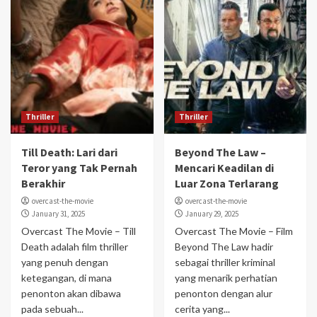
Thriller
Thriller
Till Death: Lari dari
Beyond The Law –
Teror yang Tak Pernah
Mencari Keadilan di
Berakhir
Luar Zona Terlarang
overcast-the-movie
overcast-the-movie
January 31, 2025
January 29, 2025
Overcast The Movie – Till
Overcast The Movie – Film
Death adalah film thriller
Beyond The Law hadir
yang penuh dengan
sebagai thriller kriminal
ketegangan, di mana
yang menarik perhatian
penonton akan dibawa
penonton dengan alur
pada sebuah...
cerita yang...