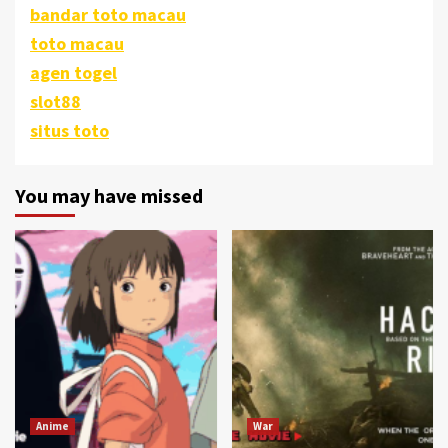
bandar toto macau
toto macau
agen togel
slot88
situs toto
You may have missed
Anime
War