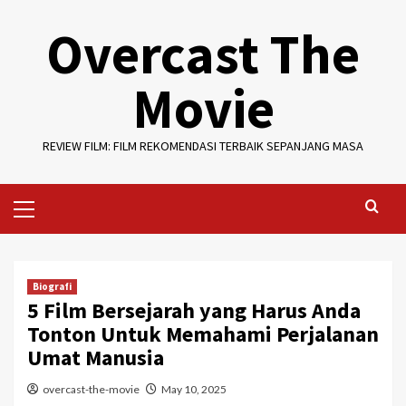
Skip
Overcast The
to
content
Movie
REVIEW FILM: FILM REKOMENDASI TERBAIK SEPANJANG MASA
Primary
Menu
Biografi
5 Film Bersejarah yang Harus Anda
Tonton Untuk Memahami Perjalanan
Umat Manusia
overcast-the-movie
May 10, 2025