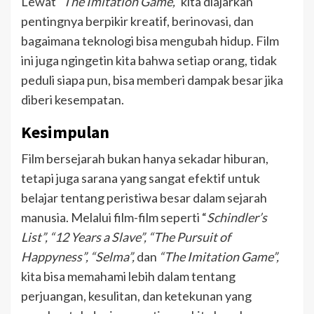
Lewat
“The Imitation Game,”
kita diajarkan
pentingnya berpikir kreatif, berinovasi, dan
bagaimana teknologi bisa mengubah hidup. Film
ini juga ngingetin kita bahwa setiap orang, tidak
peduli siapa pun, bisa memberi dampak besar jika
diberi kesempatan.
Kesimpulan
Film bersejarah bukan hanya sekadar hiburan,
tetapi juga sarana yang sangat efektif untuk
belajar tentang peristiwa besar dalam sejarah
manusia. Melalui film-film seperti “
Schindler’s
List”, “12 Years a Slave”, “The Pursuit of
Happyness”, “Selma”,
dan
“The Imitation Game”,
kita bisa memahami lebih dalam tentang
perjuangan, kesulitan, dan ketekunan yang