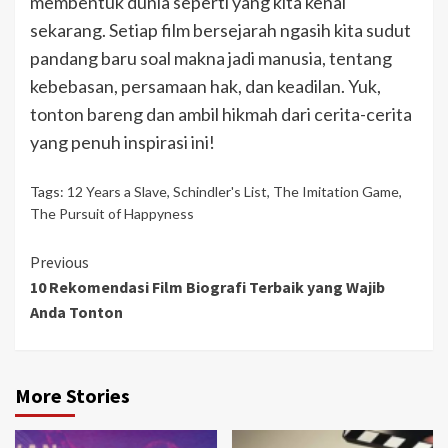
membentuk dunia seperti yang kita kenal
sekarang. Setiap film bersejarah ngasih kita sudut
pandang baru soal makna jadi manusia, tentang
kebebasan, persamaan hak, dan keadilan. Yuk,
tonton bareng dan ambil hikmah dari cerita-cerita
yang penuh inspirasi ini!
Tags:
12 Years a Slave
,
Schindler's List
,
The Imitation Game
,
The Pursuit of Happyness
Continue
Previous
10 Rekomendasi Film Biografi Terbaik yang Wajib
Reading
Anda Tonton
More Stories