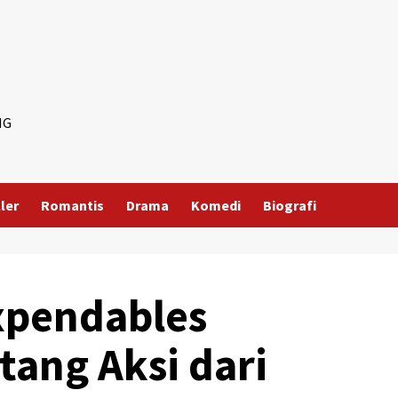
NG
ller
Romantis
Drama
Komedi
Biografi
Expendables
ang Aksi dari