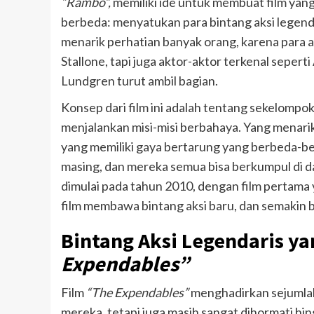
“Rambo”,
memiliki ide untuk membuat film yang
berbeda: menyatukan para bintang aksi legenda
menarik perhatian banyak orang, karena para ak
Stallone, tapi juga aktor-aktor terkenal seper
Lundgren turut ambil bagian.
Konsep dari film ini adalah tentang sekelompo
menjalankan misi-misi berbahaya. Yang menarik
yang memiliki gaya bertarung yang berbeda-be
masing, dan mereka semua bisa berkumpul di da
dimulai pada tahun 2010, dengan film pertama y
film membawa bintang aksi baru, dan semakin b
Bintang Aksi Legendaris ya
Expendables”
Film
“The Expendables”
menghadirkan sejumlah 
mereka, tetapi juga masih sangat dihormati h