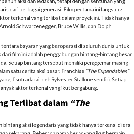
 penuh aksi dan ledakan, tetapi dengan sentuhan yang
ris dari berbagai generasi. Film pertama ini langsung
tor terkenal yang terlibat dalam proyek ini. Tidak hanya
ti Arnold Schwarzenegger, Bruce Willis, dan Dolph
k tentara bayaran yang beroperasi di seluruh dunia untuk
 dari film ini adalah penggabungan bintang-bintang besar
da. Setiap bintang tersebut memiliki penggemar masing-
lam satu cerita aksi besar. Franchise
“The Expendables”
ang disutradarai oleh Sylvester Stallone sendiri. Setiap
anyak aktor terkenal yang ikut bergabung.
ng Terlibat dalam
“The
bintang aksi legendaris yang tidak hanya terkenal di era
ingga sekarang. Beberapa nama besar yang ikut bermain