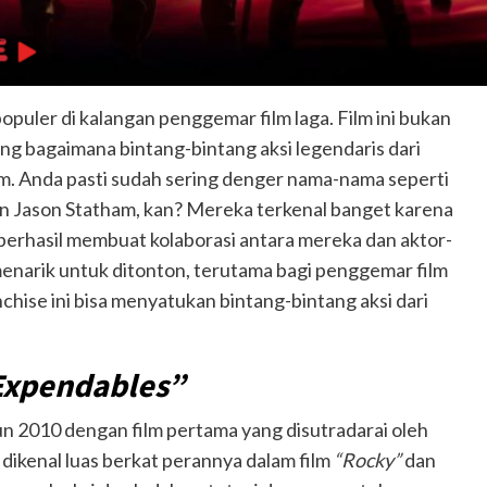
populer di kalangan penggemar film laga. Film ini bukan
ang bagaimana bintang-bintang aksi legendaris dari
ilm. Anda pasti sudah sering denger nama-nama seperti
an Jason Statham, kan? Mereka terkenal banget karena
 berhasil membuat kolaborasi antara mereka dan aktor-
 menarik untuk ditonton, terutama bagi penggemar film
nchise ini bisa menyatukan bintang-bintang aksi dari
Expendables”
un 2010 dengan film pertama yang disutradarai oleh
h dikenal luas berkat perannya dalam film
“Rocky”
dan