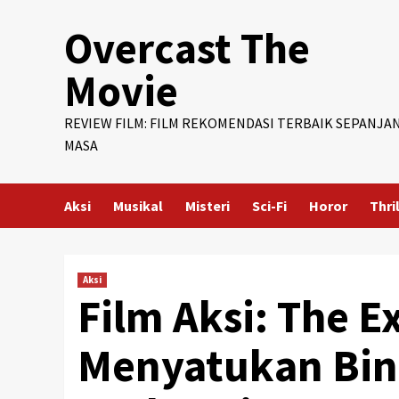
Skip
Overcast The
to
content
Movie
REVIEW FILM: FILM REKOMENDASI TERBAIK SEPANJA
MASA
Aksi
Musikal
Misteri
Sci-Fi
Horor
Thri
Aksi
Film Aksi: The 
Menyatukan Bint