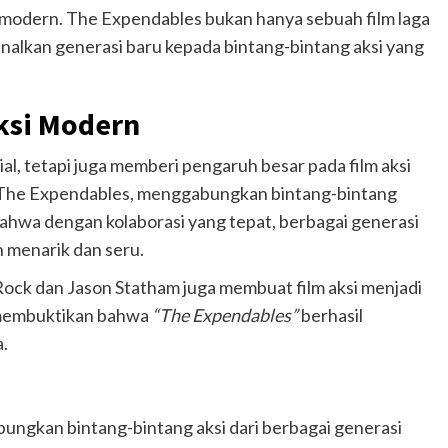
 modern. The Expendables bukan hanya sebuah film laga
nalkan generasi baru kepada bintang-bintang aksi yang
ksi Modern
ial, tetapi juga memberi pengaruh besar pada film aksi
ak The Expendables, menggabungkan bintang-bintang
 bahwa dengan kolaborasi yang tepat, berbagai generasi
h menarik dan seru.
 Rock dan Jason Statham juga membuat film aksi menjadi
i membuktikan bahwa
“The Expendables”
berhasil
a.
ungkan bintang-bintang aksi dari berbagai generasi