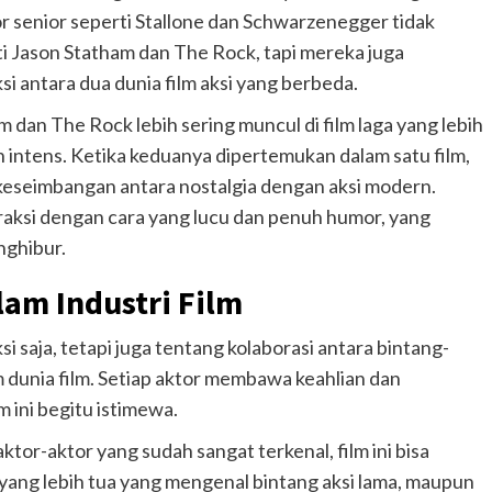
or senior seperti Stallone dan Schwarzenegger tidak
i Jason Statham dan The Rock, tapi mereka juga
 antara dua dunia film aksi yang berbeda.
m dan The Rock lebih sering muncul di film laga yang lebih
 intens. Ketika keduanya dipertemukan dalam satu film,
 keseimbangan antara nostalgia dengan aksi modern.
nteraksi dengan cara yang lucu dan penuh humor, yang
nghibur.
lam Industri Film
 saja, tetapi juga tentang kolaborasi antara bintang-
 dunia film. Setiap aktor membawa keahlian dan
m ini begitu istimewa.
or-aktor yang sudah sangat terkenal, film ini bisa
ang lebih tua yang mengenal bintang aksi lama, maupun