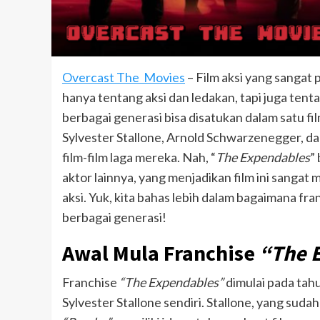
Overcast The Movies
– Film aksi yang sangat 
hanya tentang aksi dan ledakan, tapi juga tent
berbagai generasi bisa disatukan dalam satu f
Sylvester Stallone, Arnold Schwarzenegger, d
film-film laga mereka. Nah, “
The Expendables
”
aktor lainnya, yang menjadikan film ini sangat
aksi. Yuk, kita bahas lebih dalam bagaimana fra
berbagai generasi!
Awal Mula Franchise
“The 
Franchise
“The Expendables”
dimulai pada tah
Sylvester Stallone sendiri. Stallone, yang suda