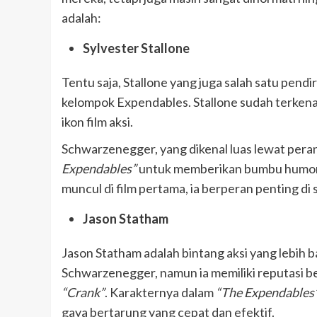
adalah:
Sylvester Stallone
Tentu saja, Stallone yang juga salah satu pendi
kelompok Expendables. Stallone sudah terkenal
ikon film aksi.
Schwarzenegger, yang dikenal luas lewat pera
Expendables”
untuk memberikan bumbu humor da
muncul di film pertama, ia berperan penting di 
Jason Statham
Jason Statham adalah bintang aksi yang lebih b
Schwarzenegger, namun ia memiliki reputasi bes
“Crank”
. Karakternya dalam
“The Expendables
gaya bertarung yang cepat dan efektif.