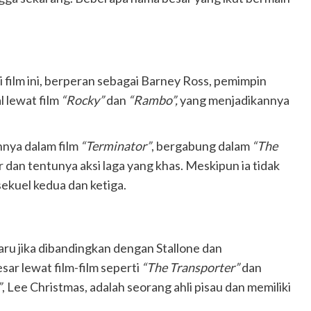
ri film ini, berperan sebagai Barney Ross, pemimpin
 lewat film
“Rocky”
dan
“Rambo”,
yang menjadikannya
nnya dalam film
“Terminator”
, bergabung dalam
“The
n tentunya aksi laga yang khas. Meskipun ia tidak
sekuel kedua dan ketiga.
aru jika dibandingkan dengan Stallone dan
ar lewat film-film seperti
“The Transporter”
dan
”
, Lee Christmas, adalah seorang ahli pisau dan memiliki