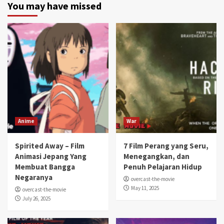
You may have missed
Anime
War
Spirited Away – Film
7 Film Perang yang Seru,
Animasi Jepang Yang
Menegangkan, dan
Membuat Bangga
Penuh Pelajaran Hidup
Negaranya
overcast-the-movie
May 11, 2025
overcast-the-movie
July 26, 2025