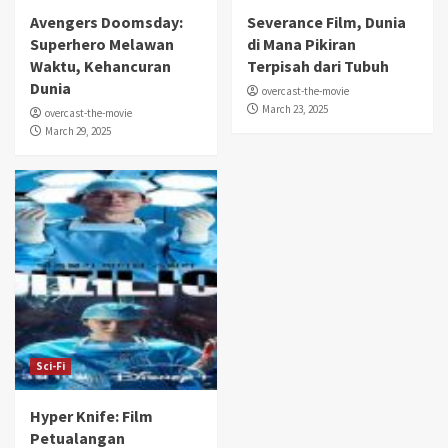
Avengers Doomsday:
Severance Film, Dunia
Superhero Melawan
di Mana Pikiran
Waktu, Kehancuran
Terpisah dari Tubuh
Dunia
overcast-the-movie
March 23, 2025
overcast-the-movie
March 29, 2025
Sci-Fi
Hyper Knife: Film
Petualangan