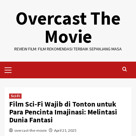
Skip
Overcast The
to
content
Movie
REVIEW FILM: FILM REKOMENDASI TERBAIK SEPANJANG MASA
Primary
Menu
Sci-Fi
Film Sci-Fi Wajib di Tonton untuk
Para Pencinta Imajinasi: Melintasi
Dunia Fantasi
overcast-the-movie
April 21, 2025