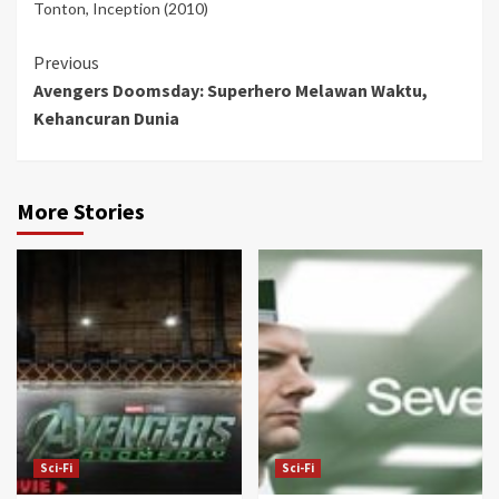
Tonton
,
Inception (2010)
Continue
Previous
Avengers Doomsday: Superhero Melawan Waktu,
Reading
Kehancuran Dunia
More Stories
Sci-Fi
Sci-Fi