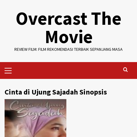
Skip
Overcast The
to
content
Movie
REVIEW FILM: FILM REKOMENDASI TERBAIK SEPANJANG MASA
Primary
Menu
Cinta di Ujung Sajadah Sinopsis