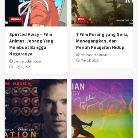
Anime
War
Spirited Away – Film
7 Film Perang yang Seru,
Animasi Jepang Yang
Menegangkan, dan
Membuat Bangga
Penuh Pelajaran Hidup
Negaranya
overcast-the-movie
May 11, 2025
overcast-the-movie
July 26, 2025