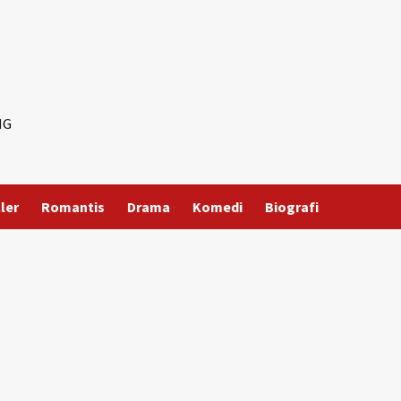
NG
ller
Romantis
Drama
Komedi
Biografi