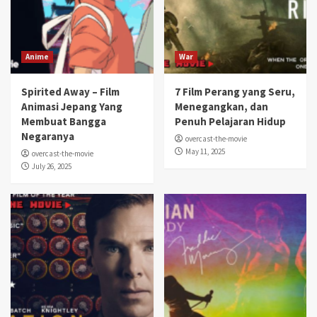
Anime
War
Spirited Away – Film
7 Film Perang yang Seru,
Animasi Jepang Yang
Menegangkan, dan
Membuat Bangga
Penuh Pelajaran Hidup
Negaranya
overcast-the-movie
May 11, 2025
overcast-the-movie
July 26, 2025