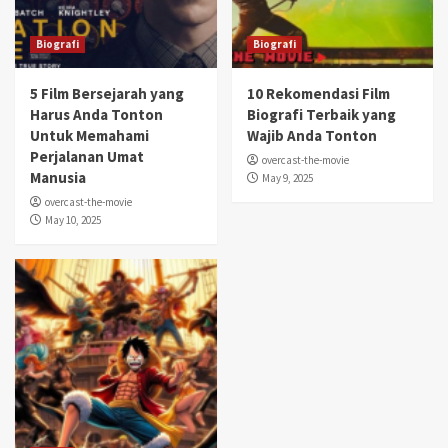
Biografi
Biografi
5 Film Bersejarah yang
10 Rekomendasi Film
Harus Anda Tonton
Biografi Terbaik yang
Untuk Memahami
Wajib Anda Tonton
Perjalanan Umat
overcast-the-movie
Manusia
May 9, 2025
overcast-the-movie
May 10, 2025