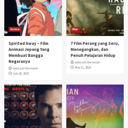
Anime
War
Spirited Away – Film
7 Film Perang yang Seru,
Animasi Jepang Yang
Menegangkan, dan
Membuat Bangga
Penuh Pelajaran Hidup
Negaranya
overcast-the-movie
May 11, 2025
overcast-the-movie
July 26, 2025