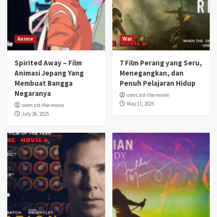
Anime
War
Spirited Away – Film
7 Film Perang yang Seru,
Animasi Jepang Yang
Menegangkan, dan
Membuat Bangga
Penuh Pelajaran Hidup
Negaranya
overcast-the-movie
May 11, 2025
overcast-the-movie
July 26, 2025