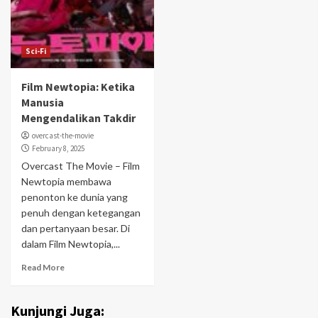
Sci-Fi
Film Newtopia: Ketika
Manusia
Mengendalikan Takdir
overcast-the-movie
February 8, 2025
Overcast The Movie – Film
Newtopia membawa
penonton ke dunia yang
penuh dengan ketegangan
dan pertanyaan besar. Di
dalam Film Newtopia,...
Read More
Kunjungi Juga: