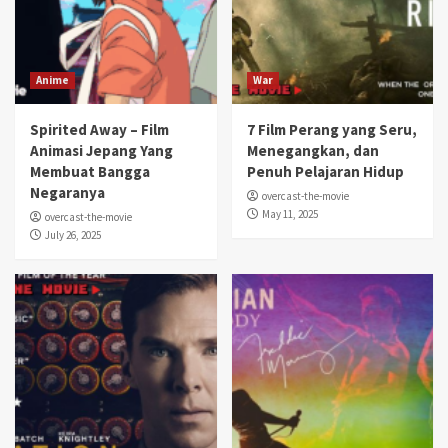
Anime
War
Spirited Away – Film
7 Film Perang yang Seru,
Animasi Jepang Yang
Menegangkan, dan
Membuat Bangga
Penuh Pelajaran Hidup
Negaranya
overcast-the-movie
May 11, 2025
overcast-the-movie
July 26, 2025