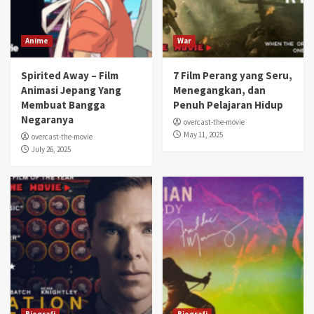
Anime
War
Spirited Away – Film
7 Film Perang yang Seru,
Animasi Jepang Yang
Menegangkan, dan
Membuat Bangga
Penuh Pelajaran Hidup
Negaranya
overcast-the-movie
May 11, 2025
overcast-the-movie
July 26, 2025