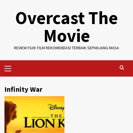
Skip
Overcast The
to
content
Movie
REVIEW FILM: FILM REKOMENDASI TERBAIK SEPANJANG MASA
Primary
Menu
Infinity War