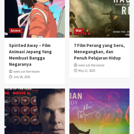
Anime
War
Spirited Away – Film
7 Film Perang yang Seru,
Animasi Jepang Yang
Menegangkan, dan
Membuat Bangga
Penuh Pelajaran Hidup
Negaranya
overcast-the-movie
May 11, 2025
overcast-the-movie
July 26, 2025