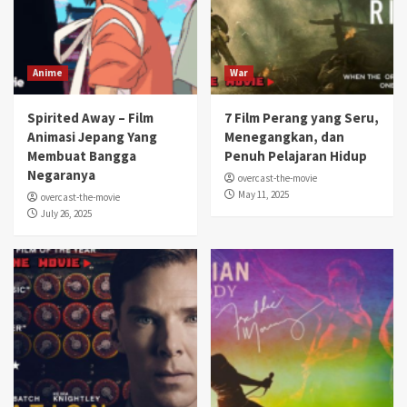
Anime
War
Spirited Away – Film
7 Film Perang yang Seru,
Animasi Jepang Yang
Menegangkan, dan
Membuat Bangga
Penuh Pelajaran Hidup
Negaranya
overcast-the-movie
May 11, 2025
overcast-the-movie
July 26, 2025