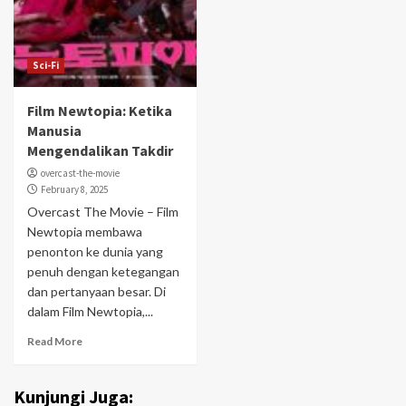
Sci-Fi
Film Newtopia: Ketika
Manusia
Mengendalikan Takdir
overcast-the-movie
February 8, 2025
Overcast The Movie – Film
Newtopia membawa
penonton ke dunia yang
penuh dengan ketegangan
dan pertanyaan besar. Di
dalam Film Newtopia,...
Read More
Kunjungi Juga: