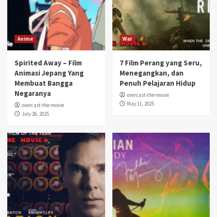
Anime
War
Spirited Away – Film
7 Film Perang yang Seru,
Animasi Jepang Yang
Menegangkan, dan
Membuat Bangga
Penuh Pelajaran Hidup
Negaranya
overcast-the-movie
May 11, 2025
overcast-the-movie
July 26, 2025