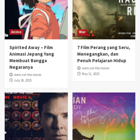
Anime
War
Spirited Away – Film
7 Film Perang yang Seru,
Animasi Jepang Yang
Menegangkan, dan
Membuat Bangga
Penuh Pelajaran Hidup
Negaranya
overcast-the-movie
May 11, 2025
overcast-the-movie
July 26, 2025