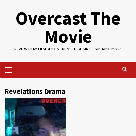
Skip
Overcast The
to
content
Movie
REVIEW FILM: FILM REKOMENDASI TERBAIK SEPANJANG MASA
Primary
Menu
Revelations Drama