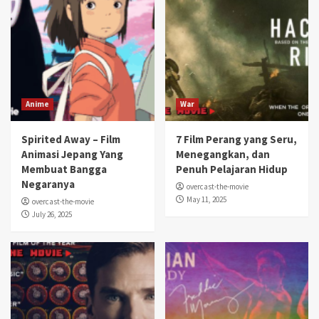
Anime
War
Spirited Away – Film
7 Film Perang yang Seru,
Animasi Jepang Yang
Menegangkan, dan
Membuat Bangga
Penuh Pelajaran Hidup
Negaranya
overcast-the-movie
May 11, 2025
overcast-the-movie
July 26, 2025