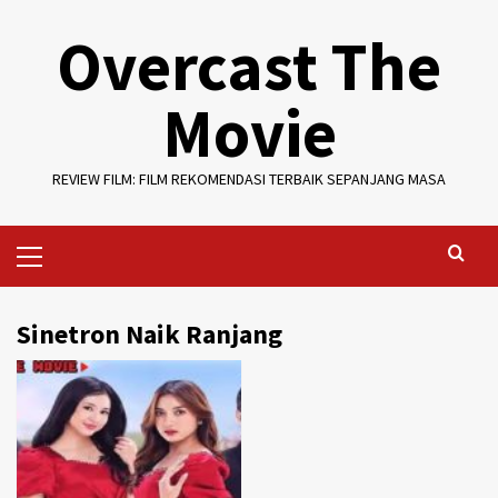
Skip
Overcast The
to
content
Movie
REVIEW FILM: FILM REKOMENDASI TERBAIK SEPANJANG MASA
Primary
Menu
Sinetron Naik Ranjang