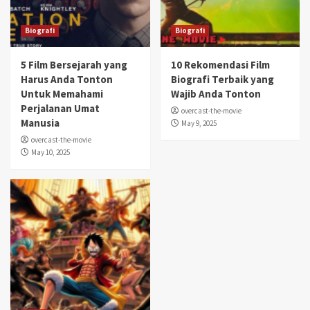
Biografi
Biografi
5 Film Bersejarah yang
10 Rekomendasi Film
Harus Anda Tonton
Biografi Terbaik yang
Untuk Memahami
Wajib Anda Tonton
Perjalanan Umat
overcast-the-movie
Manusia
May 9, 2025
overcast-the-movie
May 10, 2025