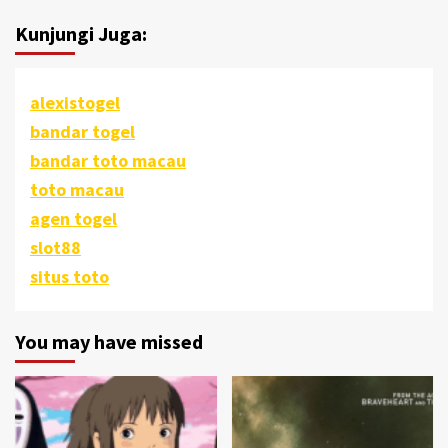
Kunjungi Juga:
alexistogel
bandar togel
bandar toto macau
toto macau
agen togel
slot88
situs toto
You may have missed