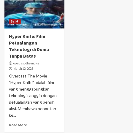
Sci-Fi
Hyper Knife: Film
Petualangan
Teknologi di Dunia
Tanpa Batas
overcast-the-movie
March 12, 2025
Overcast The Movie –
"Hyper Knife" adalah film
yang menggabungkan
teknologi canggih dengan
petualangan yang penuh
aksi. Membawa penonton
ke...
Read More