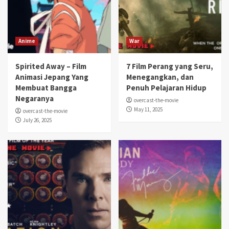
Anime
War
Spirited Away – Film
7 Film Perang yang Seru,
Animasi Jepang Yang
Menegangkan, dan
Membuat Bangga
Penuh Pelajaran Hidup
Negaranya
overcast-the-movie
May 11, 2025
overcast-the-movie
July 26, 2025