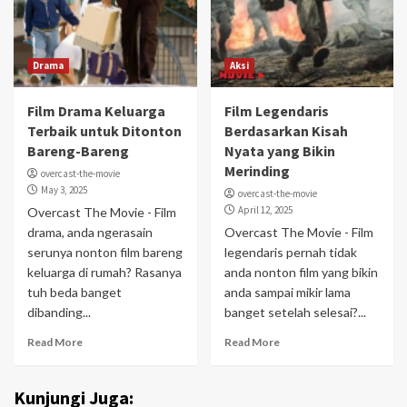
Drama
Aksi
Film Drama Keluarga
Film Legendaris
Terbaik untuk Ditonton
Berdasarkan Kisah
Bareng-Bareng
Nyata yang Bikin
Merinding
overcast-the-movie
May 3, 2025
overcast-the-movie
April 12, 2025
Overcast The Movie - Film
drama, anda ngerasain
Overcast The Movie - Film
serunya nonton film bareng
legendaris pernah tidak
keluarga di rumah? Rasanya
anda nonton film yang bikin
tuh beda banget
anda sampai mikir lama
dibanding...
banget setelah selesai?...
Read More
Read More
Kunjungi Juga: