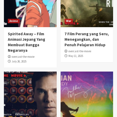
Anime
War
Spirited Away – Film
7 Film Perang yang Seru,
Animasi Jepang Yang
Menegangkan, dan
Membuat Bangga
Penuh Pelajaran Hidup
Negaranya
overcast-the-movie
May 11, 2025
overcast-the-movie
July 26, 2025