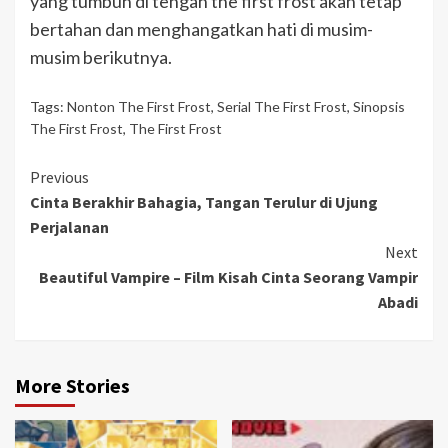
yang tumbuh di tengah the first frost akan tetap
bertahan dan menghangatkan hati di musim-
musim berikutnya.
Tags:
Nonton The First Frost
,
Serial The First Frost
,
Sinopsis
The First Frost
,
The First Frost
Continue
Previous
Cinta Berakhir Bahagia, Tangan Terulur di Ujung
Reading
Perjalanan
Next
Beautiful Vampire – Film Kisah Cinta Seorang Vampir
Abadi
More Stories