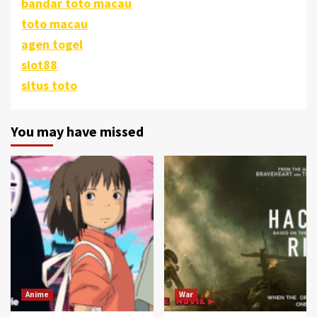
bandar toto macau
toto macau
agen togel
slot88
situs toto
You may have missed
Anime
War