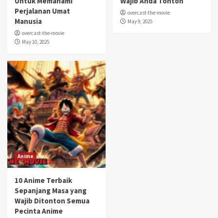
Untuk Memahami
Wajib Anda Tonton
Perjalanan Umat
overcast-the-movie
Manusia
May 9, 2025
overcast-the-movie
May 10, 2025
Anime
10 Anime Terbaik
Sepanjang Masa yang
Wajib Ditonton Semua
Pecinta Anime