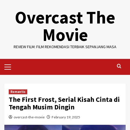
Skip
Overcast The
to
content
Movie
REVIEW FILM: FILM REKOMENDASI TERBAIK SEPANJANG MASA
Primary
Menu
Romantis
The First Frost, Serial Kisah Cinta di
Tengah Musim Dingin
overcast-the-movie
February 19, 2025