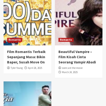
Romantis
Romantis
Film Romantis Terbaik
Beautiful Vampire –
Sepanjang Masa: Bikin
Film Kisah Cinta
Baper, Susah Move On
Seorang Vampir Abadi
Tyler Young
April 26, 2025
overcast-the-movie
March 24, 2025