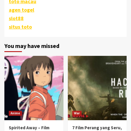
toto macau
agen togel
slot88
situs toto
You may have missed
Anime
War
Spirited Away – Film
7 Film Perang yang Seru,