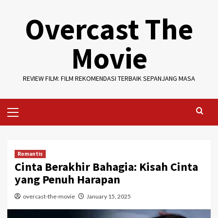
Skip
Overcast The
to
content
Movie
REVIEW FILM: FILM REKOMENDASI TERBAIK SEPANJANG MASA
Primary
Menu
Romantis
Cinta Berakhir Bahagia: Kisah Cinta
yang Penuh Harapan
overcast-the-movie
January 15, 2025