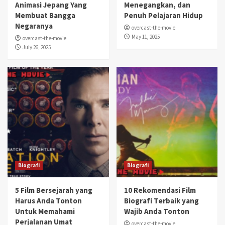
Animasi Jepang Yang
Menegangkan, dan
Membuat Bangga
Penuh Pelajaran Hidup
Negaranya
overcast-the-movie
May 11, 2025
overcast-the-movie
July 26, 2025
Biografi
Biografi
5 Film Bersejarah yang
10 Rekomendasi Film
Harus Anda Tonton
Biografi Terbaik yang
Untuk Memahami
Wajib Anda Tonton
Perjalanan Umat
overcast-the-movie