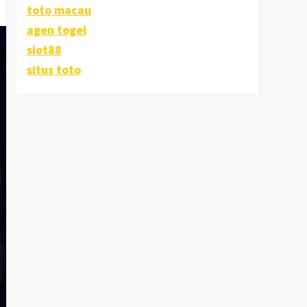
toto macau
agen togel
slot88
situs toto