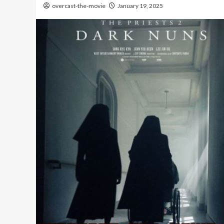
overcast-the-movie
January 19, 2025