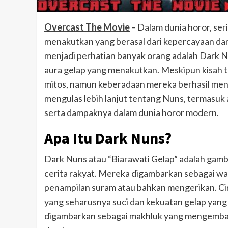
Overcast The Movie
– Dalam dunia horor, ser
menakutkan yang berasal dari kepercayaan da
menjadi perhatian banyak orang adalah Dark N
aura gelap yang menakutkan. Meskipun kisah 
mitos, namun keberadaan mereka berhasil meng
mengulas lebih lanjut tentang Nuns, termasuk 
serta dampaknya dalam dunia horor modern.
Apa Itu Dark Nuns?
Dark Nuns atau “Biarawati Gelap” adalah gamba
cerita rakyat. Mereka digambarkan sebagai wan
penampilan suram atau bahkan mengerikan. Cir
yang seharusnya suci dan kekuatan gelap yang
digambarkan sebagai makhluk yang mengemban