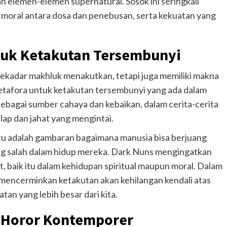
lemen-elemen supernatural. Sosok ini seringkali
oral antara dosa dan penebusan, serta kekuatan yang
tuk Ketakutan Tersembunyi
ekadar makhluk menakutkan, tetapi juga memiliki makna
metafora untuk ketakutan tersembunyi yang ada dalam
ebagai sumber cahaya dan kebaikan, dalam cerita-cerita
elap dan jahat yang mengintai.
, itu adalah gambaran bagaimana manusia bisa berjuang
ng salah dalam hidup mereka. Dark Nuns mengingatkan
at, baik itu dalam kehidupan spiritual maupun moral. Dalam
ga mencerminkan ketakutan akan kehilangan kendali atas
atan yang lebih besar dari kita.
 Horor Kontemporer