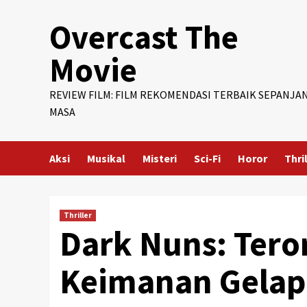
Skip
Overcast The
to
content
Movie
REVIEW FILM: FILM REKOMENDASI TERBAIK SEPANJA
MASA
Aksi
Musikal
Misteri
Sci-Fi
Horor
Thri
Thriller
Dark Nuns: Teror
Keimanan Gelap