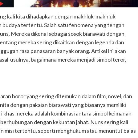
ing kali kita dihadapkan dengan makhluk-makhluk
n budaya tertentu. Salah satu fenomena yang tengah
uns. Mereka dikenal sebagai sosok biarawati dengan
tentang mereka sering dikaitkan dengan legenda dan
gugah rasa penasaran banyak orang. Artikel ini akan
asal-usulnya, bagaimana mereka menjadi simbol teror,
ran horor yang sering ditemukan dalam film, novel, dan
ita dengan pakaian biarawati yang biasanya memiliki
i khas mereka adalah kombinasi antara simbol keimanan
 berhubungan dengan kekuatan jahat. Nuns sering kali
 misi tertentu, seperti menghukum atau menuntut balas