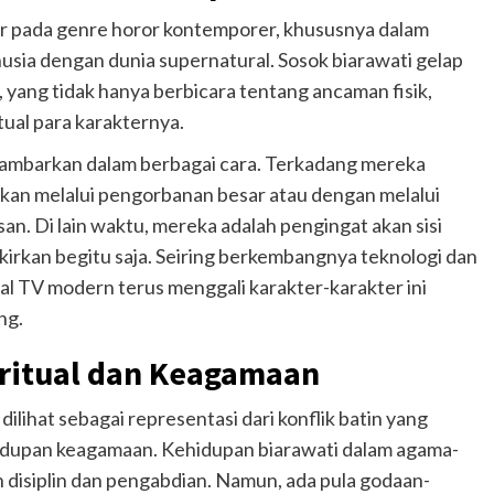
 pada genre horor kontemporer, khususnya dalam
ia dengan dunia supernatural. Sosok biarawati gelap
, yang tidak hanya berbicara tentang ancaman fisik,
tual para karakternya.
gambarkan dalam berbagai cara. Terkadang mereka
hkan melalui pengorbanan besar atau dengan melalui
. Di lain waktu, mereka adalah pengingat akan sisi
gkirkan begitu saja. Seiring berkembangnya teknologi dan
rial TV modern terus menggali karakter-karakter ini
ng.
iritual dan Keagamaan
dilihat sebagai representasi dari konflik batin yang
hidupan keagamaan. Kehidupan biarawati dalam agama-
 disiplin dan pengabdian. Namun, ada pula godaan-