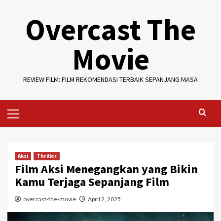
Skip
Overcast The
to
content
Movie
REVIEW FILM: FILM REKOMENDASI TERBAIK SEPANJANG MASA
Primary
Menu
Aksi
Thriller
Film Aksi Menegangkan yang Bikin
Kamu Terjaga Sepanjang Film
overcast-the-movie
April 2, 2025