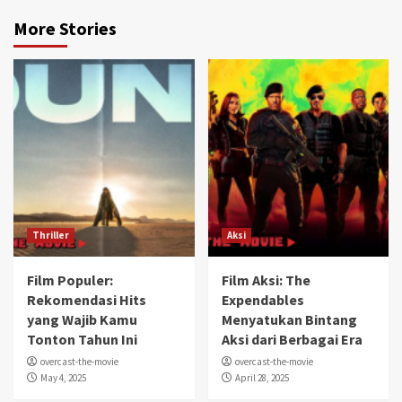
More Stories
Thriller
Aksi
Film Populer:
Film Aksi: The
Rekomendasi Hits
Expendables
yang Wajib Kamu
Menyatukan Bintang
Tonton Tahun Ini
Aksi dari Berbagai Era
overcast-the-movie
overcast-the-movie
May 4, 2025
April 28, 2025