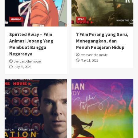
Anime
War
Spirited Away – Film
7 Film Perang yang Seru,
Animasi Jepang Yang
Menegangkan, dan
Membuat Bangga
Penuh Pelajaran Hidup
Negaranya
overcast-the-movie
May 11, 2025
overcast-the-movie
July 26, 2025