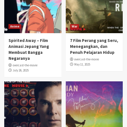
Anime
War
Spirited Away – Film
7 Film Perang yang Seru,
Animasi Jepang Yang
Menegangkan, dan
Membuat Bangga
Penuh Pelajaran Hidup
Negaranya
overcast-the-movie
May 11, 2025
overcast-the-movie
July 26, 2025