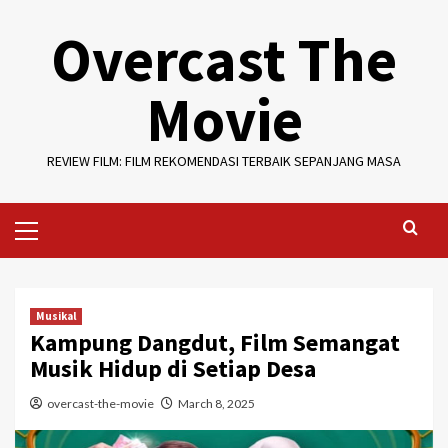
Skip
Overcast The
to
content
Movie
REVIEW FILM: FILM REKOMENDASI TERBAIK SEPANJANG MASA
Primary
Menu
Musikal
Kampung Dangdut, Film Semangat
Musik Hidup di Setiap Desa
overcast-the-movie
March 8, 2025