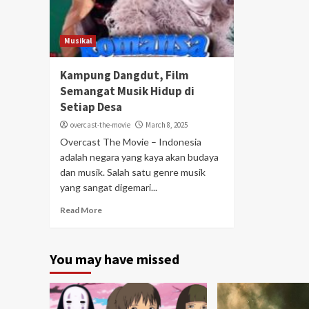
Musikal
Kampung Dangdut, Film
Semangat Musik Hidup di
Setiap Desa
overcast-the-movie
March 8, 2025
Overcast The Movie – Indonesia
adalah negara yang kaya akan budaya
dan musik. Salah satu genre musik
yang sangat digemari...
Read More
You may have missed