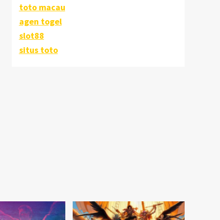
toto macau
agen togel
slot88
situs toto