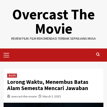
Skip
Overcast The
to
content
Movie
REVIEW FILM: FILM REKOMENDASI TERBAIK SEPANJANG MASA
Primary
Menu
Sci-Fi
Lorong Waktu, Menembus Batas
Alam Semesta Mencari Jawaban
overcast-the-movie
March 5, 2025