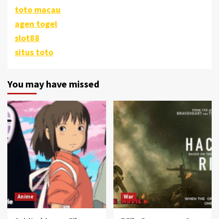
toto macau
agen togel
slot88
situs toto
You may have missed
Anime
War