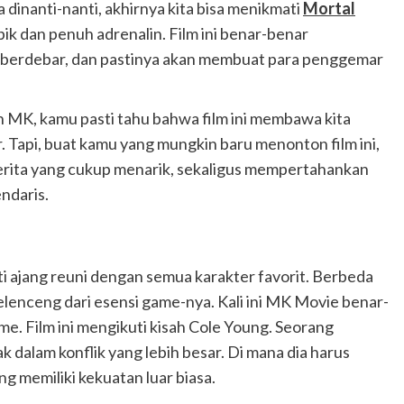
 dinanti-nanti, akhirnya kita bisa menikmati
Mortal
k dan penuh adrenalin. Film ini benar-benar
 berdebar, dan pastinya akan membuat para penggemar
 MK, kamu pasti tahu bahwa film ini membawa kita
 Tapi, buat kamu yang mungkin baru menonton film ini,
 cerita yang cukup menarik, sekaligus mempertahankan
ndaris.
i ajang reuni dengan semua karakter favorit. Berbeda
elenceng dari esensi game-nya. Kali ini MK Movie benar-
me. Film ini mengikuti kisah Cole Young. Seorang
dalam konflik yang lebih besar. Di mana dia harus
 memiliki kekuatan luar biasa.