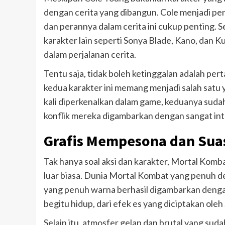
dengan cerita yang dibangun. Cole menjadi pe
dan perannya dalam cerita ini cukup penting. S
karakter lain seperti Sonya Blade, Kano, dan
dalam perjalanan cerita.
Tentu saja, tidak boleh ketinggalan adalah per
kedua karakter ini memang menjadi salah satu 
kali diperkenalkan dalam game, keduanya sudah
konflik mereka digambarkan dengan sangat int
Grafis Mempesona dan Sua
Tak hanya soal aksi dan karakter, Mortal Kom
luar biasa. Dunia Mortal Kombat yang penuh 
yang penuh warna berhasil digambarkan dengan 
begitu hidup, dari efek es yang diciptakan ole
Selain itu, atmosfer gelap dan brutal yang sud