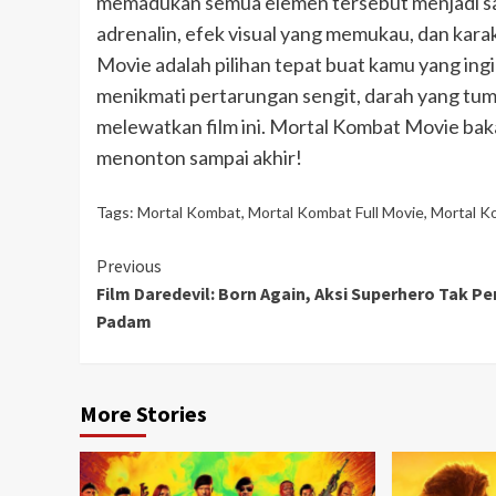
memadukan semua elemen tersebut menjadi sa
adrenalin, efek visual yang memukau, dan ka
Movie adalah pilihan tepat buat kamu yang ingi
menikmati pertarungan sengit, darah yang tum
melewatkan film ini. Mortal Kombat Movie baka
menonton sampai akhir!
Tags:
Mortal Kombat
,
Mortal Kombat Full Movie
,
Mortal K
Continue
Previous
Film Daredevil: Born Again, Aksi Superhero Tak P
Reading
Padam
More Stories