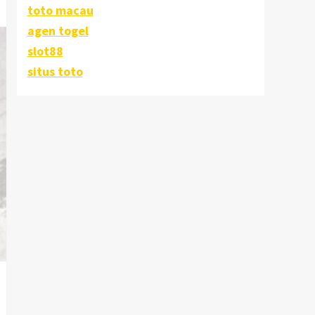
toto macau
agen togel
slot88
situs toto