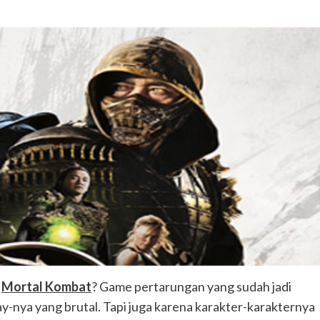
l
Mortal Kombat
? Game pertarungan yang sudah jadi
y-nya yang brutal. Tapi juga karena karakter-karakternya