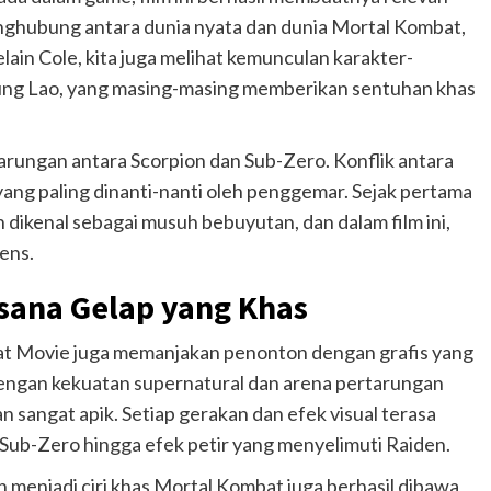
nghubung antara dunia nyata dan dunia Mortal Kombat,
elain Cole, kita juga melihat kemunculan karakter-
 Kung Lao, yang masing-masing memberikan sentuhan khas
tarungan antara Scorpion dan Sub-Zero. Konflik antara
yang paling dinanti-nanti oleh penggemar. Sejak pertama
 dikenal sebagai musuh bebuyutan, dan dalam film ini,
ens.
sana Gelap yang Khas
bat Movie juga memanjakan penonton dengan grafis yang
dengan kekuatan supernatural dan arena pertarungan
sangat apik. Setiap gerakan dan efek visual terasa
h Sub-Zero hingga efek petir yang menyelimuti Raiden.
ah menjadi ciri khas Mortal Kombat juga berhasil dibawa