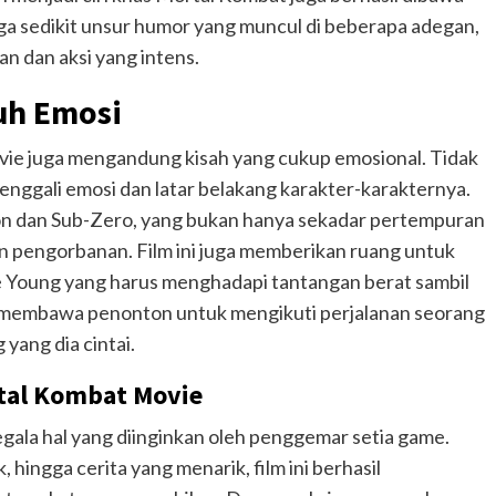
juga sedikit unsur humor yang muncul di beberapa adegan,
 dan aksi yang intens.
uh Emosi
ovie juga mengandung kisah yang cukup emosional. Tidak
 menggali emosi dan latar belakang karakter-karakternya.
pion dan Sub-Zero, yang bukan hanya sekadar pertempuran
an pengorbanan.
Film ini juga memberikan ruang untuk
 Young yang harus menghadapi tantangan berat sambil
 membawa penonton untuk mengikuti perjalanan seorang
yang dia cintai.
rtal Kombat Movie
ala hal yang diinginkan oleh penggemar setia game.
 hingga cerita yang menarik, film ini berhasil