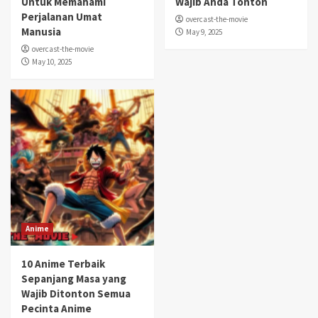
Untuk Memahami
Wajib Anda Tonton
Perjalanan Umat
overcast-the-movie
Manusia
May 9, 2025
overcast-the-movie
May 10, 2025
Anime
10 Anime Terbaik
Sepanjang Masa yang
Wajib Ditonton Semua
Pecinta Anime