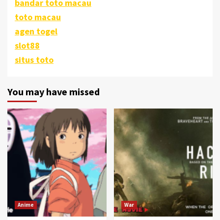
bandar toto macau
toto macau
agen togel
slot88
situs toto
You may have missed
Anime
War