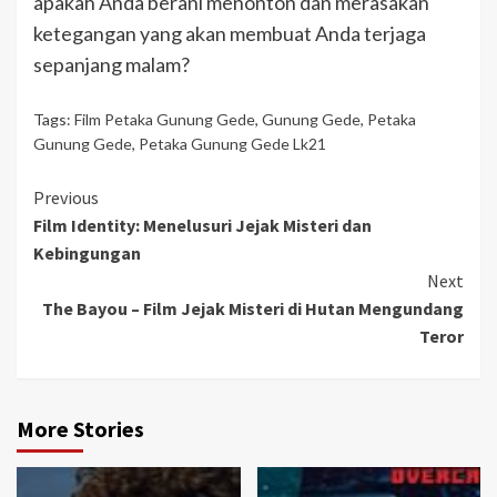
apakah Anda berani menonton dan merasakan
ketegangan yang akan membuat Anda terjaga
sepanjang malam?
Tags:
Film Petaka Gunung Gede
,
Gunung Gede
,
Petaka
Gunung Gede
,
Petaka Gunung Gede Lk21
Continue
Previous
Film Identity: Menelusuri Jejak Misteri dan
Reading
Kebingungan
Next
The Bayou – Film Jejak Misteri di Hutan Mengundang
Teror
More Stories