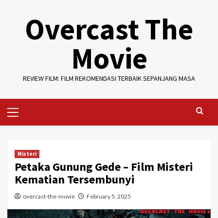
Skip
Overcast The
to
content
Movie
REVIEW FILM: FILM REKOMENDASI TERBAIK SEPANJANG MASA
Primary
Menu
Misteri
Petaka Gunung Gede – Film Misteri
Kematian Tersembunyi
overcast-the-movie
February 5, 2025