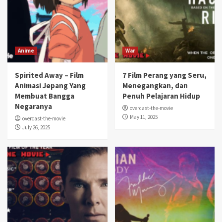
Anime
War
Spirited Away – Film
7 Film Perang yang Seru,
Animasi Jepang Yang
Menegangkan, dan
Membuat Bangga
Penuh Pelajaran Hidup
Negaranya
overcast-the-movie
May 11, 2025
overcast-the-movie
July 26, 2025