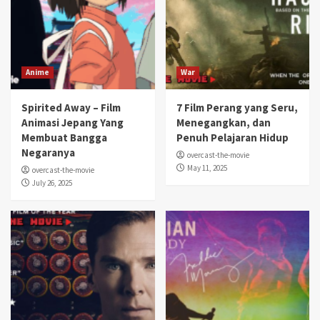
Anime
War
Spirited Away – Film
7 Film Perang yang Seru,
Animasi Jepang Yang
Menegangkan, dan
Membuat Bangga
Penuh Pelajaran Hidup
Negaranya
overcast-the-movie
May 11, 2025
overcast-the-movie
July 26, 2025