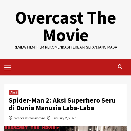
Skip
Overcast The
to
content
Movie
REVIEW FILM: FILM REKOMENDASI TERBAIK SEPANJANG MASA
Primary
Menu
Aksi
Spider-Man 2: Aksi Superhero Seru
di Dunia Manusia Laba-Laba
overcast-the-movie
January 2, 2025