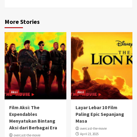
More Stories
Aksi
Aksi
Film Aksi: The
Layar Lebar 10 Film
Expendables
Paling Epic Sepanjang
Menyatukan Bintang
Masa
Aksi dari Berbagai Era
overcast-the-movie
April 23, 2025
overcast-the-movie