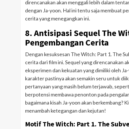
direncanakan akan menggali lebih dalam tenta
dengan Ja-yoon. Hal ini tentu saja membuat 
cerita yang menegangkan ini.
8. Antisipasi Sequel The W
Pengembangan Cerita
Dengan kesuksesan The Witch: Part 1. The Su
cerita dari film ini. Sequel yang direncanakan a
eksperimen dan kekuatan yang dimiliki oleh 
karakter pastinya akan semakin seru untuk diik
pertanyaan yang masih belum terjawab, seperti 
berpotensi membawa penonton pada pengalam
bagaimana kisah Ja-yoon akan berkembang? Kit
menambah ketegangan dan kejutan!
Motif The Witch: Part 1. The Subv