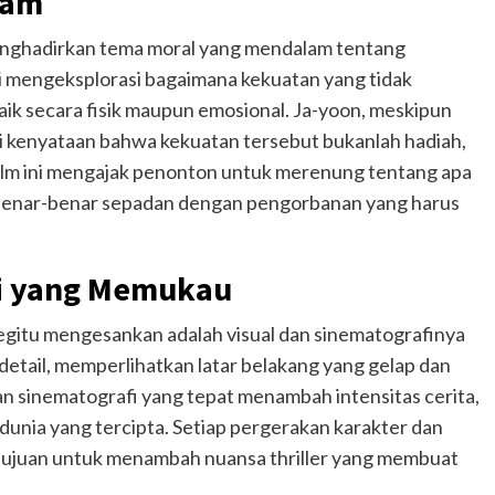
lam
menghadirkan tema moral yang mendalam tentang
ni mengeksplorasi bagaimana kekuatan yang tidak
ik secara fisik maupun emosional. Ja-yoon, meskipun
pi kenyataan bahwa kekuatan tersebut bukanlah hadiah,
Film ini mengajak penonton untuk merenung tentang apa
u benar-benar sepadan dengan pengorbanan yang harus
fi yang Memukau
gitu mengesankan adalah visual dan sinematografinya
detail, memperlihatkan latar belakang yang gelap dan
n sinematografi yang tepat menambah intensitas cerita,
nia yang tercipta. Setiap pergerakan karakter dan
ujuan untuk menambah nuansa thriller yang membuat