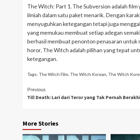
The Witch: Part 1. The Subversion adalah fil
ilmiah dalam satu paket menarik. Dengan karakt
menyuguhkan ketegangan tetapi juga menggali
yang memukau membuat setiap adegan semakin
berhasil membuat penonton penasaran untuk men
horor, The Witch adalah pilihan yang tepat un
ketegangan.
Tags:
The Witch Film
,
The Witch Korean
,
The Witch Kore
Continue
Previous
Till Death: Lari dari Teror yang Tak Pernah Berakhi
Reading
More Stories