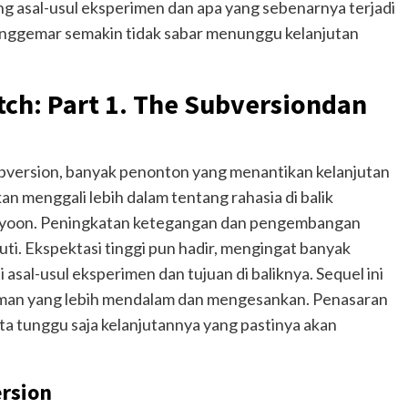
ng asal-usul eksperimen dan apa yang sebenarnya terjadi
penggemar semakin tidak sabar menunggu kelanjutan
itch: Part 1. The Subversiondan
bversion, banyak penonton yang menantikan kelanjutan
kan menggali lebih dalam tentang rahasia di balik
Ja-yoon. Peningkatan ketegangan dan pengembangan
uti. Ekspektasi tinggi pun hadir, mengingat banyak
asal-usul eksperimen dan tujuan di baliknya. Sequel ini
an yang lebih mendalam dan mengesankan. Penasaran
a tunggu saja kelanjutannya yang pastinya akan
ersion