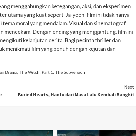
m yang menggabungkan ketegangan, aksi, dan eksperimen
er utama yang kuat seperti Ja-yoon, film ini tidak hanya
 tema moral yang mendalam. Visual dan sinematografi
 mencekam. Dengan ending yang menggantung, film ini
gikuti kelanjutan cerita. Bagi pecinta thriller dan
tuk menikmati film yang penuh dengan kejutan dan
an Drama
,
The Witch: Part 1. The Subversion
Next
r
Buried Hearts, Hantu dari Masa Lalu Kembali Bangkit