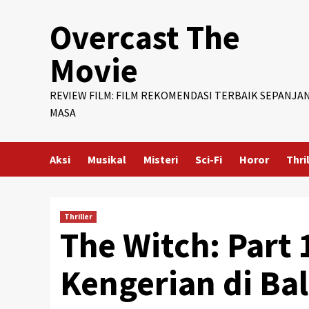
Skip
Overcast The
to
content
Movie
REVIEW FILM: FILM REKOMENDASI TERBAIK SEPANJA
MASA
Aksi
Musikal
Misteri
Sci-Fi
Horor
Thri
Thriller
The Witch: Part 
Kengerian di Bal