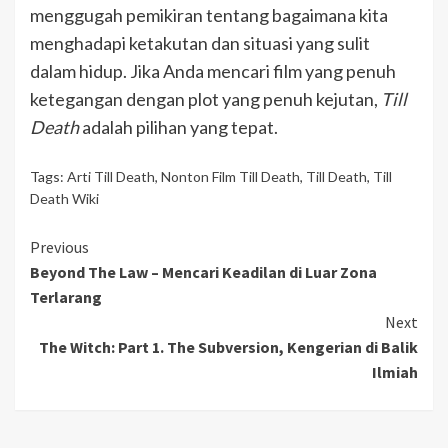
menggugah pemikiran tentang bagaimana kita
menghadapi ketakutan dan situasi yang sulit
dalam hidup. Jika Anda mencari film yang penuh
ketegangan dengan plot yang penuh kejutan,
Till
Death
adalah pilihan yang tepat.
Tags:
Arti Till Death
,
Nonton Film Till Death
,
Till Death
,
Till
Death Wiki
Continue
Previous
Beyond The Law – Mencari Keadilan di Luar Zona
Reading
Terlarang
Next
The Witch: Part 1. The Subversion, Kengerian di Balik
Ilmiah