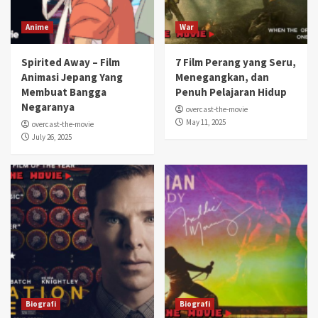
Anime
War
Spirited Away – Film
7 Film Perang yang Seru,
Animasi Jepang Yang
Menegangkan, dan
Membuat Bangga
Penuh Pelajaran Hidup
Negaranya
overcast-the-movie
May 11, 2025
overcast-the-movie
July 26, 2025
Biografi
Biografi