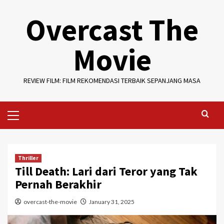
Skip
Overcast The
to
content
Movie
REVIEW FILM: FILM REKOMENDASI TERBAIK SEPANJANG MASA
Primary
Menu
Thriller
Till Death: Lari dari Teror yang Tak
Pernah Berakhir
overcast-the-movie
January 31, 2025