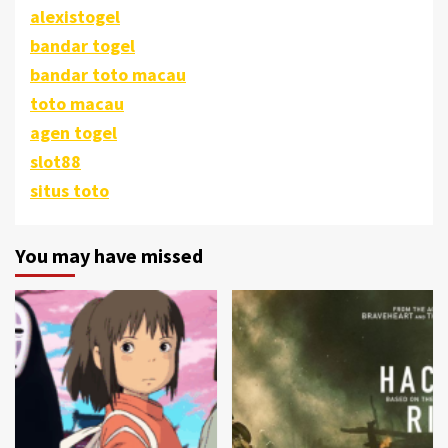
alexistogel
bandar togel
bandar toto macau
toto macau
agen togel
slot88
situs toto
You may have missed